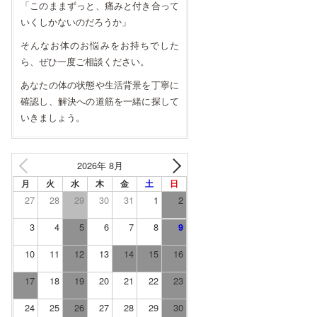
「このままずっと、痛みと付き合って
いくしかないのだろうか」
そんなお体のお悩みをお持ちでした
ら、ぜひ一度ご相談ください。
あなたの体の状態や生活背景を丁寧に
確認し、解決への道筋を一緒に探して
いきましょう。
2026年 8月
月
火
水
木
金
土
日
27
28
29
30
31
1
2
3
4
5
6
7
8
9
10
11
12
13
14
15
16
17
18
19
20
21
22
23
24
25
26
27
28
29
30