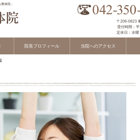
お整体院」
〒206-082
受付時間：平日 9:
定休日：水曜
金
院長プロフィール
当院へのアクセス
減