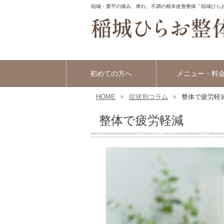
稲城・栗平の痛み、痺れ、不調の根本改善整体「稲城ひら
初めての方へ
メニュー・料
HOME
症状別コラム
整体で疲労軽
整体で疲労軽減