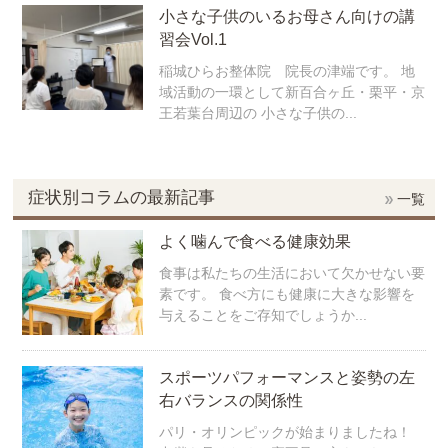
小さな子供のいるお母さん向けの講
習会Vol.1
稲城ひらお整体院 院長の津端です。 地
域活動の一環として新百合ヶ丘・栗平・京
王若葉台周辺の 小さな子供の...
症状別コラムの最新記事
一覧
よく噛んで食べる健康効果
食事は私たちの生活において欠かせない要
素です。 食べ方にも健康に大きな影響を
与えることをご存知でしょうか...
スポーツパフォーマンスと姿勢の左
右バランスの関係性
パリ・オリンピックが始まりましたね！