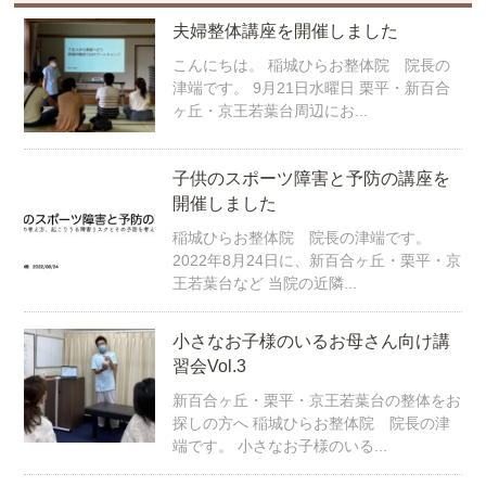
夫婦整体講座を開催しました
こんにちは。 稲城ひらお整体院 院長の
津端です。 9月21日水曜日 栗平・新百合
ヶ丘・京王若葉台周辺にお...
子供のスポーツ障害と予防の講座を
開催しました
稲城ひらお整体院 院長の津端です。
2022年8月24日に、新百合ヶ丘・栗平・京
王若葉台など 当院の近隣...
小さなお子様のいるお母さん向け講
習会Vol.3
新百合ヶ丘・栗平・京王若葉台の整体をお
探しの方へ 稲城ひらお整体院 院長の津
端です。 小さなお子様のいる...