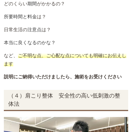
どのくらい
期間
がかかるの？
所要時間と料金
は？
日常生活の
注意点
は？
本当に良くなるのかな？
など、
ご不明な点、ご心配な点についても明確にお伝えし
ます
説明にご納得いただけましたら、施術をお受けください
（４）肩こり整体 安全性の高い低刺激の整
体法