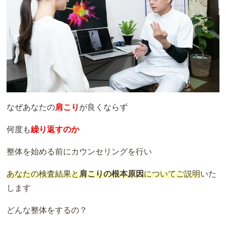
なぜ
あなたの
肩こり
が良くならず
何度も
繰り返すのか
整体を始める前にカウンセリングを行い
あなたの検査結果と
肩こりの根本原因
についてご説明
いた
します
どんな整体をするの？