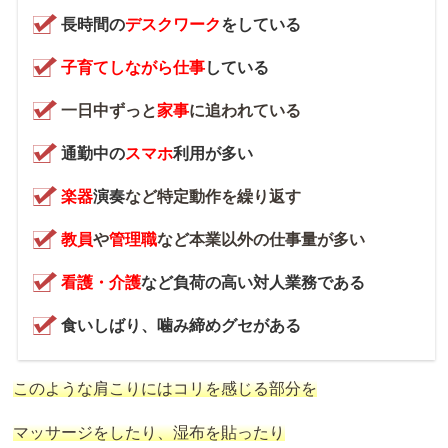
長時間の
デスクワーク
をしている
子育てしながら仕事
している
一日中ずっと
家事
に追われている
通勤中の
スマホ
利用が多い
楽器
演奏
など特定動作を繰り返す
教員
や
管理職
など本業以外の仕事量が多い
看護・介護
など負荷の高い対人業務である
食いしばり、噛み締めグセがある
このような肩こりにはコリを感じる部分を
マッサージをしたり、湿布を貼ったり