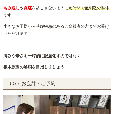
もみ返し
や
炎症
を起こさないように
短時間で低刺激の整体
です
小さなお子様から基礎疾患のあるご高齢者の方までお受け
いただけます
痛みや辛さを一時的に誤魔化すのではなく
根本原因の解消を目指しましょう
（５）お会計・ご予約